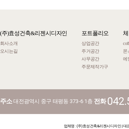
(주)효성건축&리젠시디자인
포트폴리오
체
회사소개
상업공간
cof
오시는길
주거공간
몬
사무공간
에
주문제작가구
042.
주소
전화
대전광역시 중구 태평동 373-6 1층
업체명 : (주)효성건축&리젠시디자인 | 대표 : 김기