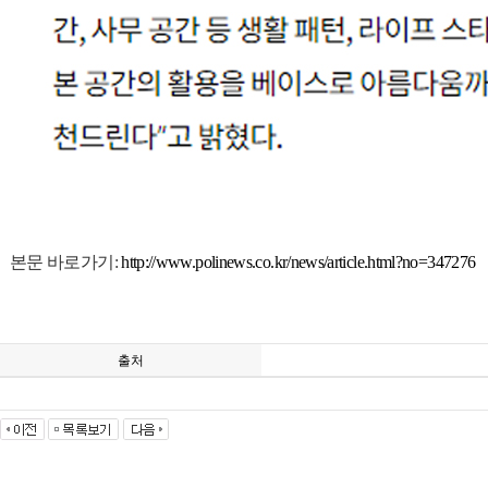
본문 바로가기:
http://www.polinews.co.kr/news/article.html?no=347276
출처