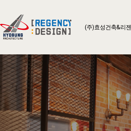
(주)효성건축&리