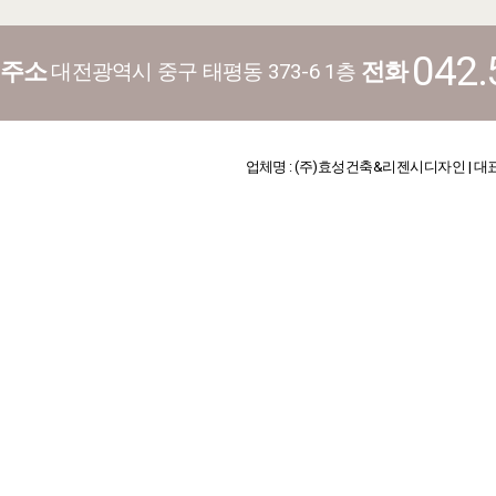
042.
주소
전화
대전광역시 중구 태평동 373-6 1층
업체명 : (주)효성건축&리젠시디자인 | 대표 : 김기