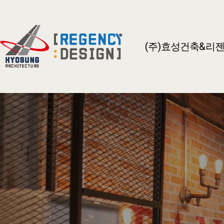
(주)효성건축&리