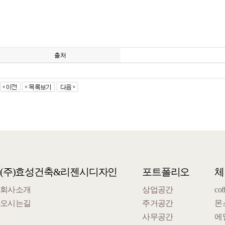
출처
(주)효성건축&리젠시디자인
포트폴리오
체
회사소개
상업공간
cof
오시는길
주거공간
몬
사무공간
에