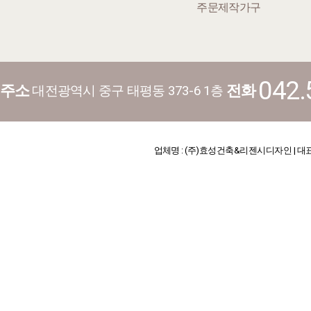
주문제작가구
042.
주소
전화
대전광역시 중구 태평동 373-6 1층
업체명 : (주)효성건축&리젠시디자인 | 대표 : 김기