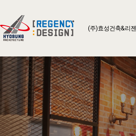
(주)효성건축&리