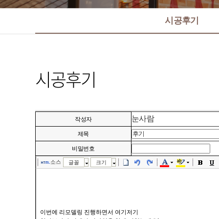
시공후기
시공후기
눈사람
작성자
제목
비밀번호
소스
글꼴
크기