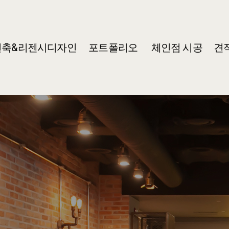
건축&리젠시디자인
포트폴리오
체인점 시공
견