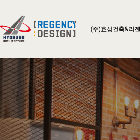
(주)효성건축&리