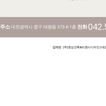
042.
주소
전화
대전광역시 중구 태평동 373-6 1층
업체명 : (주)효성건축&리젠시디자인 | 대표 : 김기