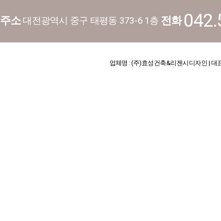
042.
주소
전화
대전광역시 중구 태평동 373-6 1층
업체명 : (주)효성건축&리젠시디자인 | 대표 : 김기