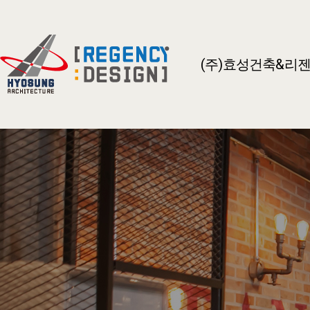
(주)효성건축&리