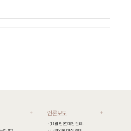
언론보도
+
+
[11월 언론]대전 인테..
공한 후기
[08월언론]대전 인테..