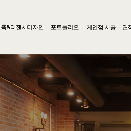
건축&리젠시디자인
포트폴리오
체인점 시공
견