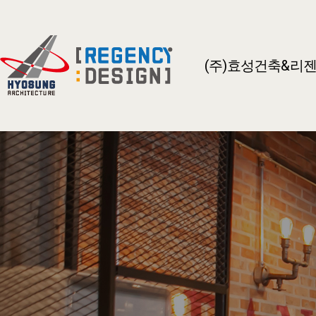
(주)효성건축&리