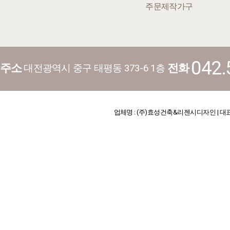
주문제작가구
042.
주소
전화
대전광역시 중구 태평동 373-6 1층
업체명 : (주)효성건축&리젠시디자인 | 대표 : 김기