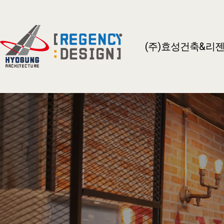
(주)효성건축&리