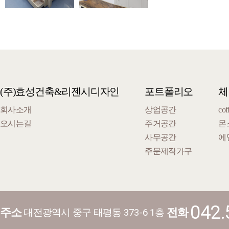
(주)효성건축&리젠시디자인
포트폴리오
체
회사소개
상업공간
cof
오시는길
주거공간
몬
사무공간
에
주문제작가구
042.
주소
전화
대전광역시 중구 태평동 373-6 1층