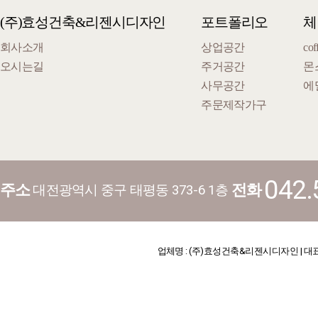
(주)효성건축&리젠시디자인
포트폴리오
체
회사소개
상업공간
cof
오시는길
주거공간
몬
사무공간
에
주문제작가구
042.
주소
전화
대전광역시 중구 태평동 373-6 1층
업체명 : (주)효성건축&리젠시디자인 | 대표 : 김기