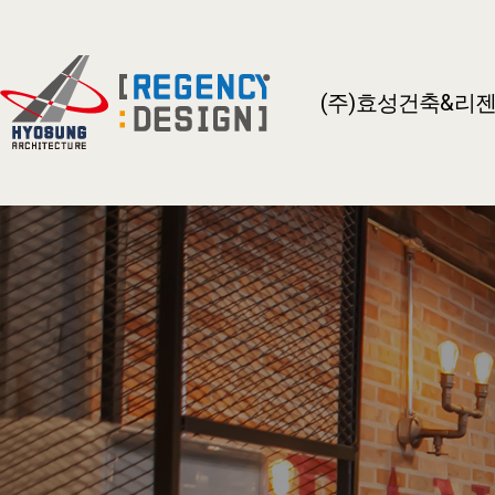
(주)효성건축&리