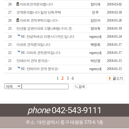
28
아파트견적문의합니다
정미애
2018-03-02
27
견젹문의합니다 일반 단독주택
진주
2018-02-18
26
아파트 견적부탁드립니다~
김민아
2018-01-26
25
만년동 강변아파트 12층 (46평) 수리 견..
정대욱
2018-01-19
24
RE: 안녕하세요 리젠시디자인 입니다
regencydj
2018-01-24
23
아파트 견적문의입니다
백명희
2018-01-17
22
RE: 아파트 견적문의입니다
regencydj
2018-01-17
21
인테리어 견적 문의요~
박선영
2018-01-15
20
RE: 인테리어 견적 문의요~
regencydj
2018-01-15
1
2
3
4
phone
042-543-9111
주소 : 대전광역시 중구 태평동 373-6 1층