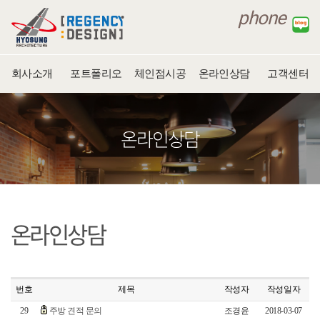
회사소개
포트폴리오
체인점시공
온라인상담
고객센터
온라인상담
온라인상담
번호
제목
작성자
작성일자
29
주방 견적 문의
조경윤
2018-03-07